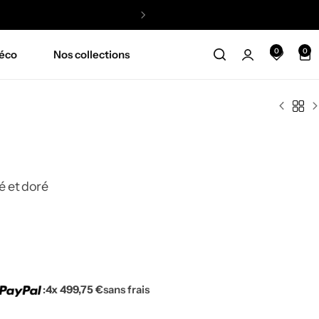
0
0
éco
Nos collections
é et doré
:
4x 499,75 €
sans frais