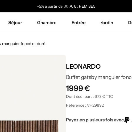
-5% à partir de 2000€ : REMISE5
Séjour
Chambre
Entrée
Jardin
D
y manguier foncé et doré
LEONARDO
Buffet gatsby manguier fonc
1999
€
Dont éco-part :
6,73
€
TTC
Référence :
VH29892
Payez en plusieurs fois avec