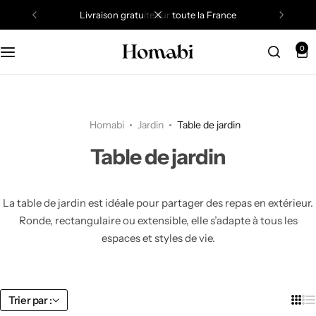
Livraison gratuite sur toute la France
0
Bibliothèque et étagère
Buffet & vaisselier
Banc
Chaise de bureau
Chevet
Luminaire
Chaise de jardin
Canapé
Chaise
Commode & chiffonnier
Rangement bureau
Commode & armoire
Miroir
Salon de jardin
Homabi
Jardin
Table de jardin
Fauteuil
Meuble bar
Porte-manteau
Table de bureau
Lit
Objet déco
Table de jardin
Table de jardin
Meuble TV
Table à manger
Rangement
Tête de lit
Tout voir
Tout voir
Tout voir
La table de jardin est idéale pour partager des repas en extérieur.
Table basse
Vitrine
Tout voir
Tout voir
Ronde, rectangulaire ou extensible, elle s’adapte à tous les
espaces et styles de vie.
Table console
Tout voir
Table d’appoint
Trier par :