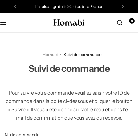
Livraison gratuite sur toute la France
0
Bibliothèque et étagère
Buffet & vaisselier
Banc
Chaise de bureau
Chevet
Luminaire
Chaise de jardin
Canapé
Chaise
Commode & chiffonnier
Rangement bureau
Commode & armoire
Miroir
Salon de jardin
Homabi
Suivi de commande
Fauteuil
Meuble bar
Porte-manteau
Table de bureau
Lit
Objet déco
Table de jardin
Suivi de commande
Meuble TV
Table à manger
Rangement
Tête de lit
Tout voir
Tout voir
Tout voir
Table basse
Vitrine
Pour suivre votre commande veuillez saisir votre ID de
Tout voir
Tout voir
commande dans la boite ci-dessous et cliquer le bouton
Table console
« Suivre ». Il vous a été donné sur votre reçu et dans l’e-
Tout voir
mail de confirmation que vous avez du recevoir.
Table d’appoint
N° de commande