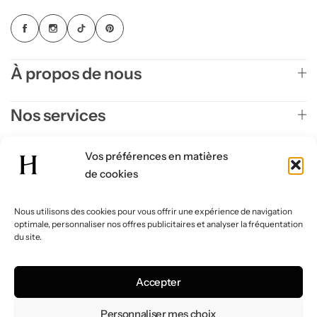
À propos de nous
Nos services
S'inscrire à la Newsletter
Vos préférences en matières
de cookies
Nous utilisons des cookies pour vous offrir une expérience de navigation
Conditions générales de vente
optimale, personnaliser nos offres publicitaires et analyser la fréquentation
Politique de confidentialité
Politique de cookie
du site.
Mentions légales
FAQ
Accepter
© 2026 Homabi. Tous droits réservés.
Personnaliser mes choix