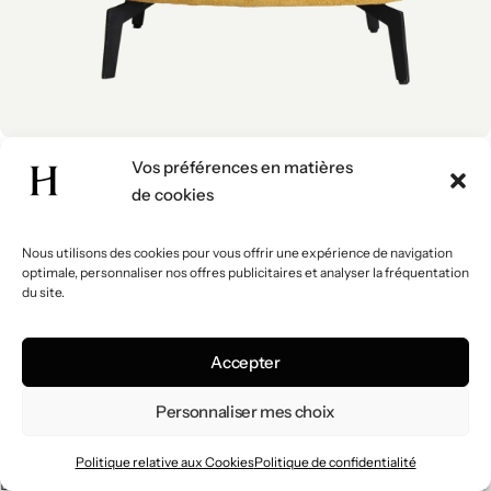
LUCAS
Vos préférences en matières
Fauteuil jaune moderne
de cookies
529
€
Nous utilisons des cookies pour vous offrir une expérience de navigation
optimale, personnaliser nos offres publicitaires et analyser la fréquentation
du site.
1
2
Accepter
Le fauteuil, entre confort individuel et
Personnaliser mes choix
style affirmé
Politique relative aux Cookies
Politique de confidentialité
Le fauteuil est bien plus qu’un simple siège supplémentaire : c’est