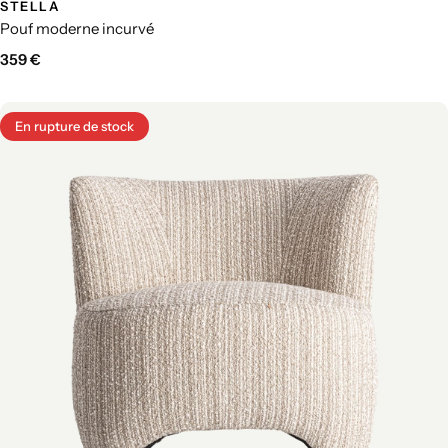
STELLA
Pouf moderne incurvé
359
€
En rupture de stock