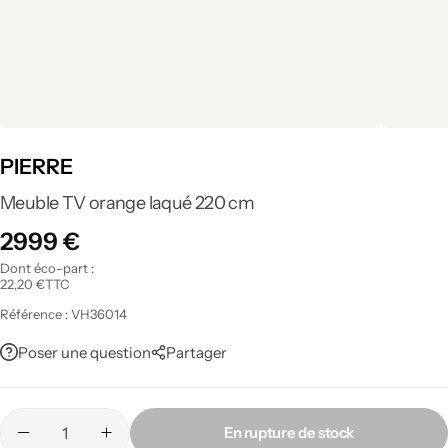
Tout voir
PIERRE
Meuble TV orange laqué 220 cm
2999
€
Dont éco-part :
22,20
€
TTC
Référence :
VH36014
Poser une question
Partager
En rupture de stock