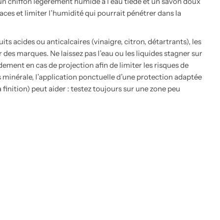
un chiffon légèrement humide à l’eau tiède et un savon doux
ces et limiter l’humidité qui pourrait pénétrer dans la
ts acides ou anticalcaires (vinaigre, citron, détartrants), les
er des marques. Ne laissez pas l’eau ou les liquides stagner sur
ement en cas de projection afin de limiter les risques de
ès minérale, l’application ponctuelle d’une protection adaptée
 finition) peut aider : testez toujours sur une zone peu