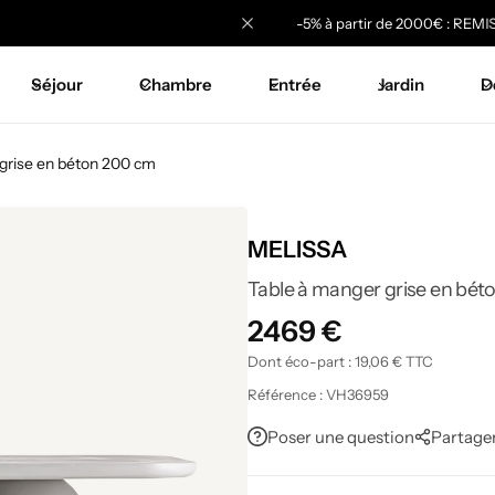
-5% à partir de 2000€ : REMISE5
Séjour
Chambre
Entrée
Jardin
D
 grise en béton 200 cm
MELISSA
Table à manger grise en bé
2469
€
Dont éco-part :
19,06
€
TTC
Référence :
VH36959
Poser une question
Partage