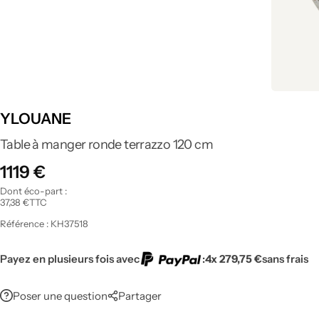
Tout voir
YLOUANE
Table à manger ronde terrazzo 120 cm
1119
€
Dont éco-part :
37,38
€
TTC
Référence :
KH37518
Payez en plusieurs fois avec
:
4x 279,75 €
sans frais
Poser une question
Partager