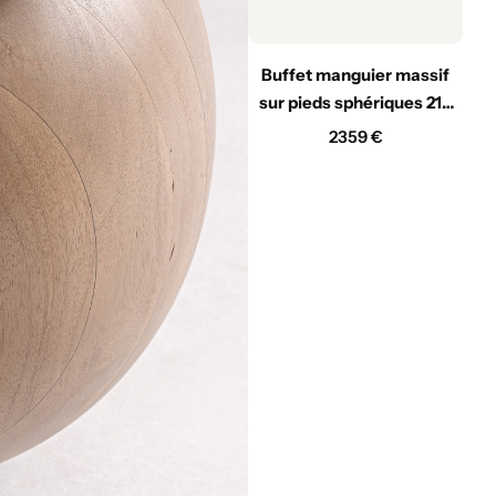
Buffet manguier massif
sur pieds sphériques 210
cm
2359
€