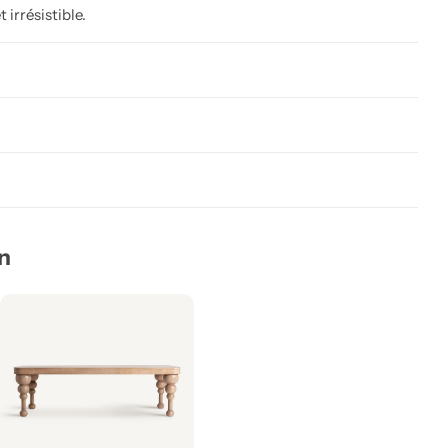
irrésistible.
on