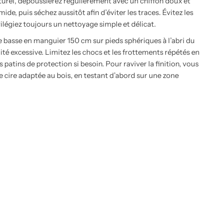
turel, dépoussiérez régulièrement avec un chiffon doux et
de, puis séchez aussitôt afin d’éviter les traces. Évitez les
vilégiez toujours un nettoyage simple et délicat.
le basse en manguier 150 cm sur pieds sphériques à l’abri du
dité excessive. Limitez les chocs et les frottements répétés en
s patins de protection si besoin. Pour raviver la finition, vous
 cire adaptée au bois, en testant d’abord sur une zone