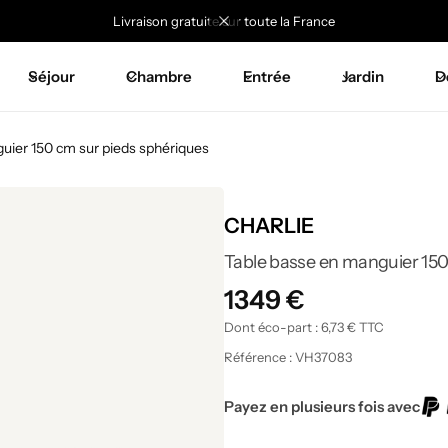
-5% à partir de 2000€ : REMISE5
Séjour
Chambre
Entrée
Jardin
D
uier 150 cm sur pieds sphériques
CHARLIE
Table basse en manguier 150
1349
€
Dont éco-part :
6,73
€
TTC
Référence :
VH37083
Payez en plusieurs fois avec