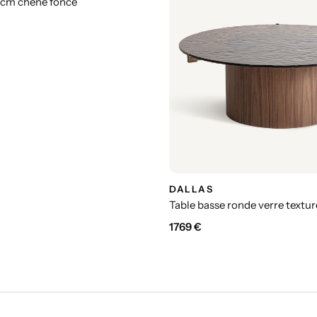
 cm chêne foncé
DALLAS
Table basse ronde verre textu
1769
€