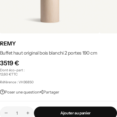
Tout voir
REMY
Buffet haut original bois blanchi 2 portes 190 cm
3519
€
Dont éco-part :
12,60
€
TTC
Référence :
VH36850
Poser une question
Partager
Ajouter au panier