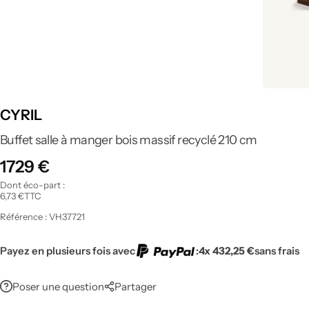
Tout voir
CYRIL
Buffet salle à manger bois massif recyclé 210 cm
1729
€
Dont éco-part :
6,73
€
TTC
Référence :
VH37721
Payez en plusieurs fois avec
:
4x 432,25 €
sans frais
Poser une question
Partager