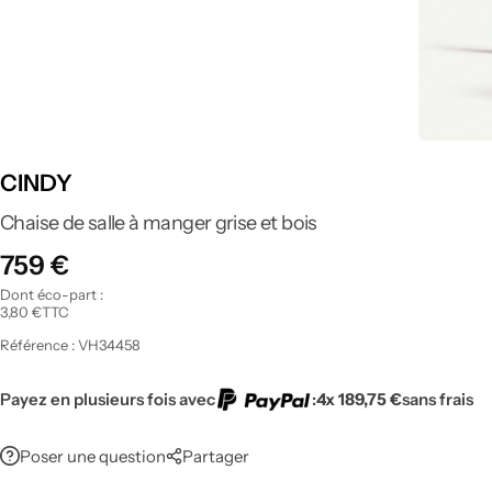
Tout voir
CINDY
Chaise de salle à manger grise et bois
759
€
Dont éco-part :
3,80
€
TTC
Référence :
VH34458
Payez en plusieurs fois avec
:
4x 189,75 €
sans frais
Poser une question
Partager