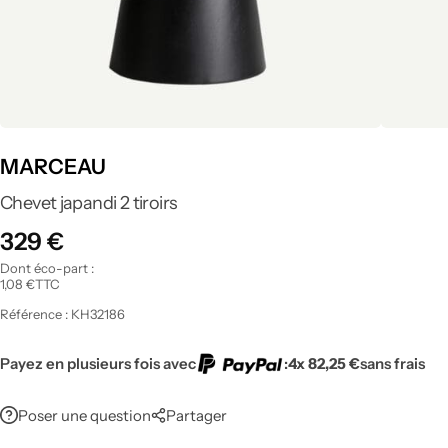
Tout voir
MARCEAU
Chevet japandi 2 tiroirs
329
€
Dont éco-part :
1,08
€
TTC
Référence :
KH32186
Payez en plusieurs fois avec
:
4x 82,25 €
sans frais
Poser une question
Partager