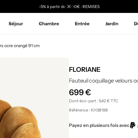
-5% à partir de 2000€ : REMISE5
Séjour
Chambre
Entrée
Jardin
D
urs ocre orangé 91 cm
FLORIANE
Fauteuil coquillage velours 
699
€
Dont éco-part :
5,42
€
TTC
Référence :
KH38198
Payez en plusieurs fois avec