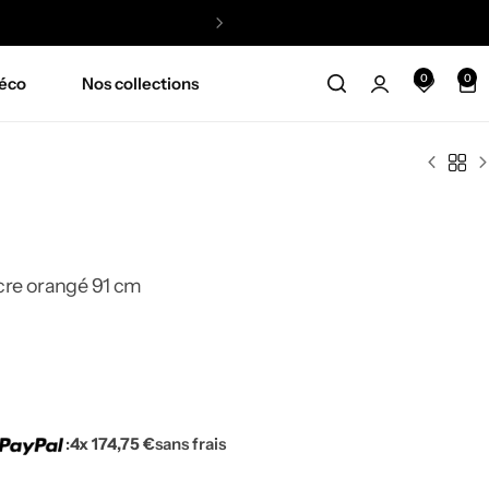
0
0
éco
Nos collections
ocre orangé 91 cm
:
4x 174,75 €
sans frais