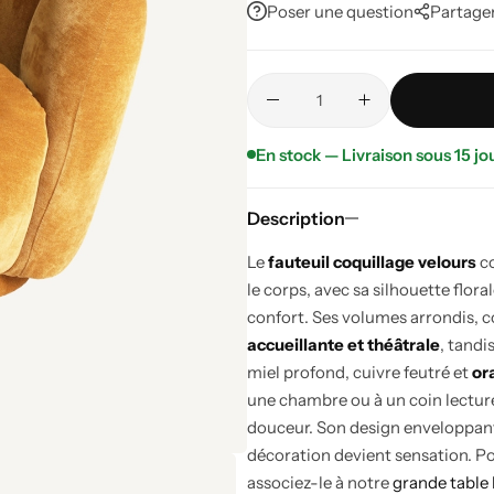
Poser une question
Partage
En stock — Livraison sous 15 jo
Description
Le
fauteuil coquillage velours
co
le corps, avec sa silhouette flor
confort. Ses volumes arrondis, 
accueillante et théâtrale
, tandi
miel profond, cuivre feutré et
or
une chambre ou à un coin lecture
douceur. Son design enveloppant in
décoration devient sensation. P
associez-le à notre
grande table 