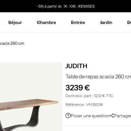
-5% à partir de 2000€ : REMISE5
Séjour
Chambre
Entrée
Jardin
D
acacia 260 cm
JUDITH
Table de repas acacia 260 c
3239
€
Dont éco-part :
12,12
€
TTC
Référence :
VH35034
Poser une question
Partage