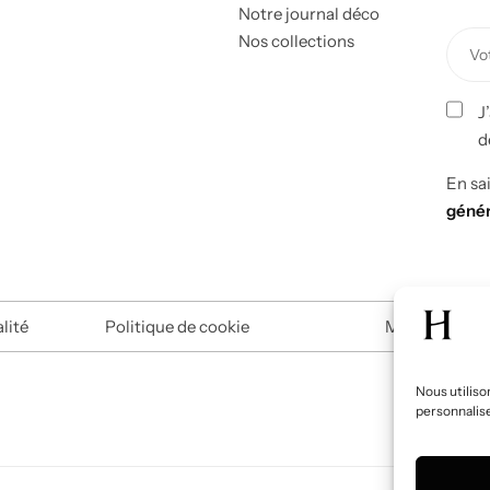
Notre journal déco
Nos collections
J
d
En sa
génér
lité
Politique de cookie
Mentions léga
Nous utiliso
personnaliser