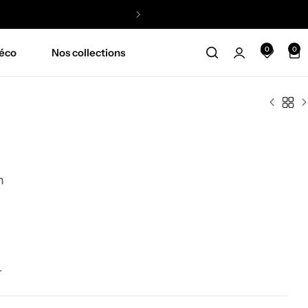
0
0
éco
Nos collections
m
r