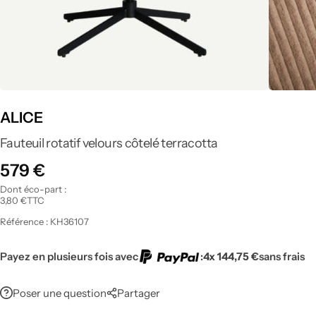
Tout voir
ALICE
Fauteuil rotatif velours côtelé terracotta
579
€
Dont éco-part :
3,80
€
TTC
Référence :
KH36107
Payez en plusieurs fois avec
:
4x 144,75 €
sans frais
Poser une question
Partager